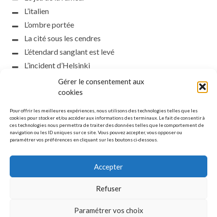
L’italien
L’ombre portée
La cité sous les cendres
L’étendard sanglant est levé
L’incident d’Helsinki
la petite fasciste
Gérer le consentement aux
cookies
Toutes les nuances de la nuit
Loch noir
Pour offrir les meilleures expériences, nous utilisons des technologies telles que les
cookies pour stocker et/ou accéder aux informations des terminaux. Le fait de consentir à
Que s’obscurcissent le soleil et la lumière
ces technologies nous permettra de traiter des données telles que le comportement de
Le silence
navigation ou les ID uniques sur ce site. Vous pouvez accepter, vous opposer ou
paramétrer vos préférences en cliquant sur les boutons ci-dessous.
La meute
Accepter
Refuser
MENTIONS LÉGALES
Paramétrer vos choix