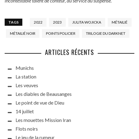
incontestable talent de conteur, au service du suspense.
TAGS
2022
2023
JULITA WOJICKA
MÉTAILIÉ
MÉTAILIÉ NOIR
POINTS POLICIER
TRILOGIE DU DARKNET
ARTICLES RÉCENTS
Munichs
La station
Les veuves
Les diables de Beausanges
Le point de vue de Dieu
14 juillet
Les mouettes Mission Iran
Flots noirs
Le jeu de la rumeur