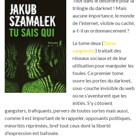
Tout dans le désordre pour la
trilogie du darknet ! Mais
aucune importance, le monde
de l'internet, visible ou caché,
a-t-il un ordonnancement ?
Le tome deux (
Datas
sanglantes
) traitait des
réseaux sociaux et de leur
utilisation pour manipuler les
foules. Ce premier tome
ouvre les portes du darknet,
sous-couche invisible du web
où ne s'aventurent que les
initiés. S'y côtoient
gangsters, trafiquants, pervers de toutes sortes mais aussi,
comme il est important de le rappeler, opposants politiques,
minorités réprimées, bref tout ceux dont la liberté
d'expression est bafouée.