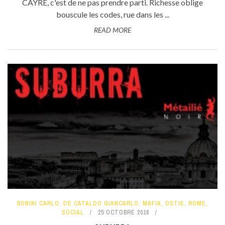
CAYRE, c'est de ne pas prendre parti. Richesse oblige
bouscule les codes, rue dans les ...
READ MORE
BONINI CARLO
,
DE CATALDO GIANCARLO
,
MAFIA
,
OSTIE
,
ROME
,
SOCIAL
25 OCTOBRE 2016