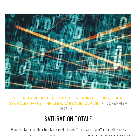
BERLIN
,
CALIFORNIE
,
ECONOMIE
,
ESPIONNAGE
,
LUBIA
,
RUDA
,
SZAMALEK JAKUB
,
THRILLER
,
VARSOVIE
,
ZURICH
21 FÉVRIER
2025
SATURATION TOTALE
Après la fouille du darknet dans "Tu sais qui" et celle des