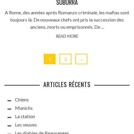
SUBURRA
A Rome, des années après Romanzo criminale, les mafias sont
toujours là. De nouveaux chefs ont pris la succession des
anciens, morts ou emprisonnés. De ...
READ MORE
1
2
→
ARTICLES RÉCENTS
Chiens
Munichs
La station
Les veuves
Les diables de Beausanges