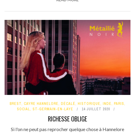
BREST
,
CAYRE HANNELORE
,
DÉCALÉ
,
HISTORIQUE
,
INDE
,
PARIS
,
SOCIAL
,
ST-GERMAIN-EN-LAYE
14 JUILLET 2020
RICHESSE OBLIGE
Si l'on ne peut pas reprocher quelque chose à Hannelore