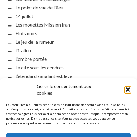
Le point de vue de Dieu
14 juillet
Les mouettes Mission Iran
Flots noirs
Le jeu de la rumeur
L’italien
L’ombre portée
La cité sous les cendres
L’étendard sanglant est levé
L’incident d’Helsinki
Gérer le consentement aux
la petite fasciste
cookies
Toutes les nuances de la nuit
Pour offrir les meilleures expériences, nous utilisons des technologies telles que les
Loch noir
cookies pour stocker et/ou accéder aux informations des terminaux. Le fait de consentir à
ces technologies nous permettra de traiter des données telles que le comportement de
Que s’obscurcissent le soleil et la lumière
navigation ou les ID uniques sur ce site. Vous pouvez accepter, vous opposer ou
paramétrer vos préférences en cliquant sur les boutons ci-dessous.
Le silence