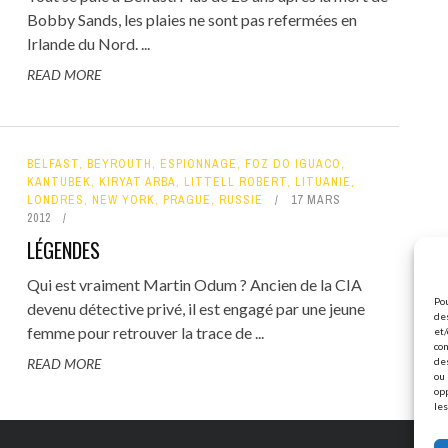
Bobby Sands, les plaies ne sont pas refermées en
Irlande du Nord. ...
READ MORE
BELFAST
,
BEYROUTH
,
ESPIONNAGE
,
FOZ DO IGUACO
,
KANTUBEK
,
KIRYAT ARBA
,
LITTELL ROBERT
,
LITUANIE
,
LONDRES
,
NEW YORK
,
PRAGUE
,
RUSSIE
17 MARS
2012
LÉGENDES
Qui est vraiment Martin Odum ? Ancien de la CIA
Pou
devenu détective privé, il est engagé par une jeune
des
femme pour retrouver la trace de ...
et/
con
READ MORE
de
ou 
op
les