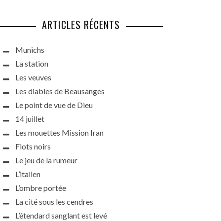
ARTICLES RÉCENTS
Munichs
La station
Les veuves
Les diables de Beausanges
Le point de vue de Dieu
14 juillet
Les mouettes Mission Iran
Flots noirs
Le jeu de la rumeur
L’italien
L’ombre portée
La cité sous les cendres
L’étendard sanglant est levé