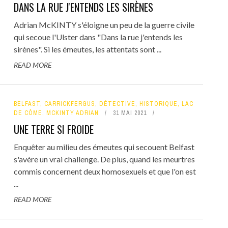
DANS LA RUE J'ENTENDS LES SIRÈNES
Adrian McKINTY s'éloigne un peu de la guerre civile
qui secoue l'Ulster dans "Dans la rue j'entends les
sirènes". Si les émeutes, les attentats sont ...
READ MORE
BELFAST
,
CARRICKFERGUS
,
DÉTECTIVE
,
HISTORIQUE
,
LAC
DE CÔME
,
MCKINTY ADRIAN
31 MAI 2021
UNE TERRE SI FROIDE
Enquêter au milieu des émeutes qui secouent Belfast
s'avère un vrai challenge. De plus, quand les meurtres
commis concernent deux homosexuels et que l'on est
...
READ MORE