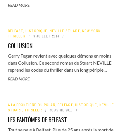
READ MORE
BELFAST
,
HISTORIQUE
,
NEVILLE STUART
,
NEW YORK
,
THRILLER
9 JUILLET 2014
COLLUSION
Gerry Fegan revient avec quelques démons en moins
dans Collusion. Ce second roman de Stuart NEVILLE
reprend les codes du thriller dans un long périple ...
READ MORE
A LA FRONTIÈRE DU POLAR
,
BELFAST
,
HISTORIQUE
,
NEVILLE
STUART
,
THRILLER
30 AVRIL 2013
LES FANTÔMES DE BELFAST
Tout se paie à Belfast. Plus de 25 ans après la mort de