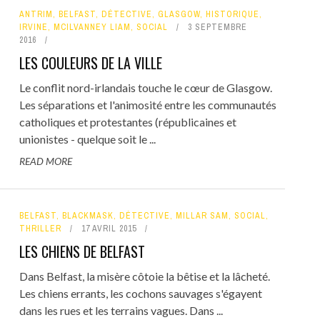
ANTRIM
,
BELFAST
,
DÉTECTIVE
,
GLASGOW
,
HISTORIQUE
,
IRVINE
,
MCILVANNEY LIAM
,
SOCIAL
3 SEPTEMBRE
2016
LES COULEURS DE LA VILLE
Le conflit nord-irlandais touche le cœur de Glasgow.
Les séparations et l'animosité entre les communautés
catholiques et protestantes (républicaines et
unionistes - quelque soit le ...
READ MORE
BELFAST
,
BLACKMASK
,
DÉTECTIVE
,
MILLAR SAM
,
SOCIAL
,
THRILLER
17 AVRIL 2015
LES CHIENS DE BELFAST
Dans Belfast, la misère côtoie la bêtise et la lâcheté.
Les chiens errants, les cochons sauvages s'égayent
dans les rues et les terrains vagues. Dans ...