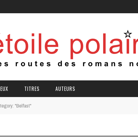
IEUX
TITRES
AUTEURS
tegory: "Belfast"