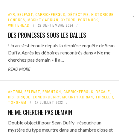
AYR
,
BELFAST
,
CARRICKFERGUS
,
DÉTECTIVE
,
HISTORIQUE
,
LONDRES
,
MCKINTY ADRIAN
,
OXFORD
,
PORTMUCK
,
WHITEHEAD
29 SEPTEMBRE 2024
DES PROMESSES SOUS LES BALLES
Un an s’est écoulé depuis la dernière enquête de Sean
Duffy. Après les déboires rencontrés dans « Ne me
cherchez pas demain » il a ...
READ MORE
ANTRIM
,
BELFAST
,
BRIGHTON
,
CARRICKFERGUS
,
DÉCALÉ
,
HISTORIQUE
,
LONDONDERRY
,
MCKINTY ADRIAN
,
THRILLER
,
TONGHAM
17 JUILLET 2022
NE ME CHERCHE PAS DEMAIN
Double objectif pour Sean Duffy : résoudre un
mystère du type meurtre dans une chambre close et