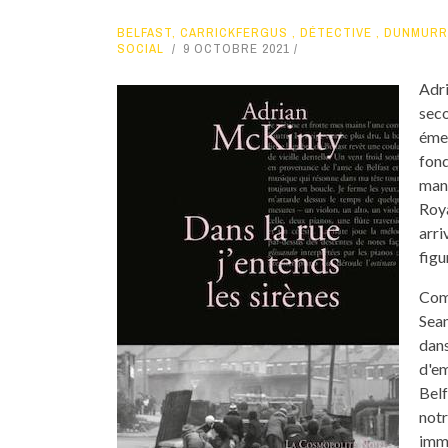
BELFAST
,
CARRICKFERGUS
,
DÉTECTIVE
,
DUNMURR
SOCIAL
9 OCTOBRE 2021
Adri
seco
émeu
fond
mani
Roya
arri
figu
Com
Sean
dans
d'em
Belf
notr
imme