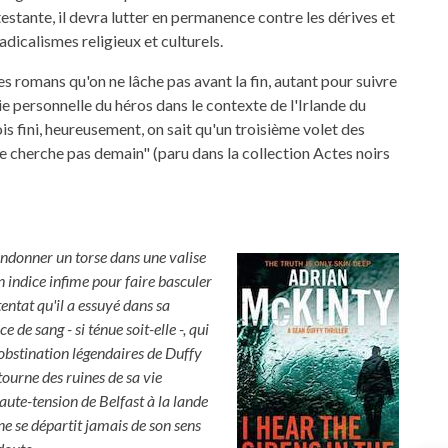
estante, il devra lutter en permanence contre les dérives et
radicalismes religieux et culturels.
ces romans qu'on ne lâche pas avant la fin, autant pour suivre
vie personnelle du héros dans le contexte de l'Irlande du
s fini, heureusement, on sait qu'un troisième volet des
 cherche pas demain" (paru dans la collection Actes noirs
andonner un torse dans une valise
n indice infime pour faire basculer
entat qu'il a essuyé dans sa
ce de sang - si ténue soit-elle -, qui
l'obstination légendaires de Duffy
tourne des ruines de sa vie
aute-tension de Belfast à la lande
ne se départit jamais de son sens