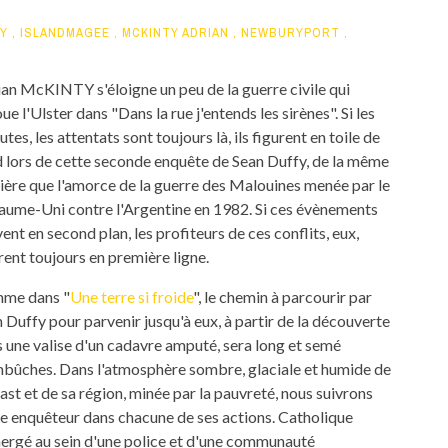
Y
,
ISLANDMAGEE
,
MCKINTY ADRIAN
,
NEWBURYPORT
,
an McKINTY s'éloigne un peu de la guerre civile qui
ue l'Ulster dans "Dans la rue j'entends les sirènes". Si les
tes, les attentats sont toujours là, ils figurent en toile de
 lors de cette seconde enquête de Sean Duffy, de la même
ère que l'amorce de la guerre des Malouines menée par le
ume-Uni contre l'Argentine en 1982. Si ces évènements
vent en second plan, les profiteurs de ces conflits, eux,
rent toujours en première ligne.
me dans "
Une terre si froide
", le chemin à parcourir par
 Duffy pour parvenir jusqu'à eux, à partir de la découverte
 une valise d'un cadavre amputé, sera long et semé
bûches. Dans l'atmosphère sombre, glaciale et humide de
ast et de sa région, minée par la pauvreté, nous suivrons
e enquêteur dans chacune de ses actions. Catholique
rgé au sein d'une police et d'une communauté