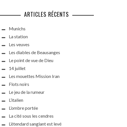
ARTICLES RÉCENTS
Munichs
La station
Les veuves
Les diables de Beausanges
Le point de vue de Dieu
14 juillet
Les mouettes Mission Iran
Flots noirs
Le jeu de la rumeur
L’italien
L’ombre portée
La cité sous les cendres
L’étendard sanglant est levé