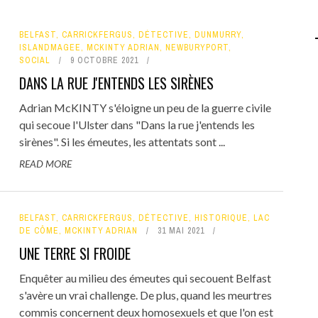
BELFAST
,
CARRICKFERGUS
,
DÉTECTIVE
,
DUNMURRY
,
ISLANDMAGEE
,
MCKINTY ADRIAN
,
NEWBURYPORT
,
SOCIAL
9 OCTOBRE 2021
DANS LA RUE J'ENTENDS LES SIRÈNES
Adrian McKINTY s'éloigne un peu de la guerre civile
qui secoue l'Ulster dans "Dans la rue j'entends les
sirènes". Si les émeutes, les attentats sont ...
READ MORE
BELFAST
,
CARRICKFERGUS
,
DÉTECTIVE
,
HISTORIQUE
,
LAC
DE CÔME
,
MCKINTY ADRIAN
31 MAI 2021
UNE TERRE SI FROIDE
Enquêter au milieu des émeutes qui secouent Belfast
s'avère un vrai challenge. De plus, quand les meurtres
commis concernent deux homosexuels et que l'on est