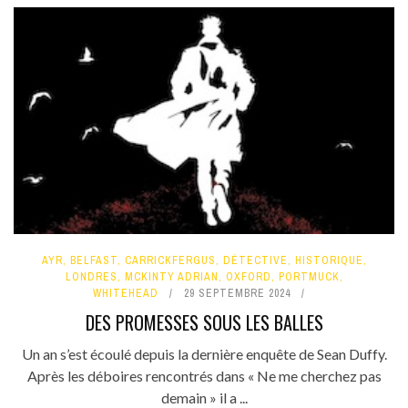
AYR
,
BELFAST
,
CARRICKFERGUS
,
DÉTECTIVE
,
HISTORIQUE
,
LONDRES
,
MCKINTY ADRIAN
,
OXFORD
,
PORTMUCK
,
WHITEHEAD
29 SEPTEMBRE 2024
DES PROMESSES SOUS LES BALLES
Un an s’est écoulé depuis la dernière enquête de Sean Duffy.
Après les déboires rencontrés dans « Ne me cherchez pas
demain » il a ...