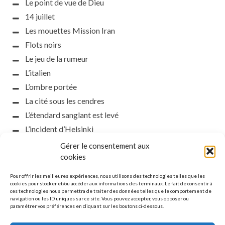
Le point de vue de Dieu
14 juillet
Les mouettes Mission Iran
Flots noirs
Le jeu de la rumeur
L’italien
L’ombre portée
La cité sous les cendres
L’étendard sanglant est levé
L’incident d’Helsinki
la petite fasciste
Gérer le consentement aux
Toutes les nuances de la nuit
cookies
Loch noir
Pour offrir les meilleures expériences, nous utilisons des technologies telles que les
Que s’obscurcissent le soleil et la lumière
cookies pour stocker et/ou accéder aux informations des terminaux. Le fait de consentir à
ces technologies nous permettra de traiter des données telles que le comportement de
Le silence
navigation ou les ID uniques sur ce site. Vous pouvez accepter, vous opposer ou
paramétrer vos préférences en cliquant sur les boutons ci-dessous.
La meute