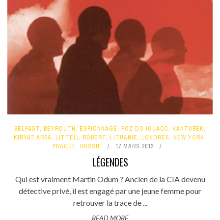
BELFAST
,
BEYROUTH
,
ESPIONNAGE
,
FOZ DO IGUACO
,
KANTUBEK
,
KIRYAT ARBA
,
LITTELL ROBERT
,
LITUANIE
,
LONDRES
,
NEW YORK
,
PRAGUE
,
RUSSIE
17 MARS 2012
LÉGENDES
Qui est vraiment Martin Odum ? Ancien de la CIA devenu
détective privé, il est engagé par une jeune femme pour
retrouver la trace de ...
READ MORE