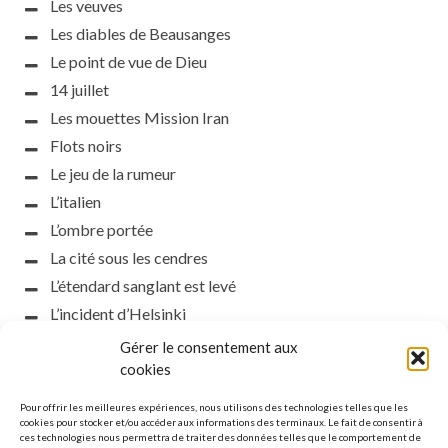
Les veuves
Les diables de Beausanges
Le point de vue de Dieu
14 juillet
Les mouettes Mission Iran
Flots noirs
Le jeu de la rumeur
L’italien
L’ombre portée
La cité sous les cendres
L’étendard sanglant est levé
L’incident d’Helsinki
la petite fasciste
Gérer le consentement aux
Toutes les nuances de la nuit
cookies
Loch noir
Pour offrir les meilleures expériences, nous utilisons des technologies telles que les
Que s’obscurcissent le soleil et la lumière
cookies pour stocker et/ou accéder aux informations des terminaux. Le fait de consentir à
ces technologies nous permettra de traiter des données telles que le comportement de