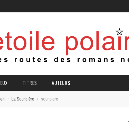
IEUX
TITRES
AUTEURS
en
›
La Souricière
›
souriciere