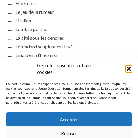
Flots noirs
Le jeu de la rumeur
L’italien
L’ombre portée
La cité sous les cendres
L’étendard sanglant est levé
L’incident d’Helsinki
la petite fasciste
Gérer le consentement aux
cookies
Toutes les nuances de la nuit
Loch noir
Pour offrir les meilleures expériences, nous utilisons des technologies telles que les
cookies pour stocker et/ou accéder aux informations des terminaux. Le fait de consentir à
Que s’obscurcissent le soleil et la lumière
ces technologies nous permettra de traiter des données telles que le comportement de
Le silence
navigation ou les ID uniques sur ce site. Vous pouvez accepter, vous opposer ou
paramétrer vos préférences en cliquant sur les boutons ci-dessous.
La meute
Accepter
Refuser