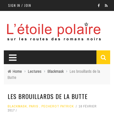
SIGN IN / JOIN
Home
›
Lectures
›
Blackmask
›
Les brouillards de la
Butte
LES BROUILLARDS DE LA BUTTE
BLACKMASK
,
PARIS
,
PECHEROT PATRICK
16 FÉVRIER
2017