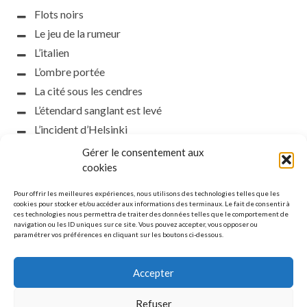
Flots noirs
Le jeu de la rumeur
L’italien
L’ombre portée
La cité sous les cendres
L’étendard sanglant est levé
L’incident d’Helsinki
la petite fasciste
Gérer le consentement aux
cookies
Toutes les nuances de la nuit
Loch noir
Pour offrir les meilleures expériences, nous utilisons des technologies telles que les
cookies pour stocker et/ou accéder aux informations des terminaux. Le fait de consentir à
Que s’obscurcissent le soleil et la lumière
ces technologies nous permettra de traiter des données telles que le comportement de
Le silence
navigation ou les ID uniques sur ce site. Vous pouvez accepter, vous opposer ou
paramétrer vos préférences en cliquant sur les boutons ci-dessous.
La meute
Accepter
Refuser