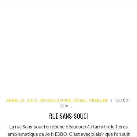
NESBO JO
,
OSLO
,
PSYCHOLOGIQUE
,
SOCIAL
,
THRILLER
15 AOÛT
2010
RUE SANS-SOUCI
La rue Sans-souci en donne beaucoup à Harry Hole, héros
emblématique de Jo NESBO. C'est avec plaisir que l'on suit