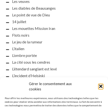
Les veuves
Les diables de Beausanges
Le point de vue de Dieu
14 juillet
Les mouettes Mission Iran
Flots noirs
Le jeu de la rumeur
L’italien
L’ombre portée
La cité sous les cendres
L’étendard sanglant est levé
L’incident d’Helsinki
la petite fasciste
Gérer le consentement aux
Toutes les nuances de la nuit
cookies
Loch noir
Pour offrir les meilleures expériences, nous utilisons des technologies telles que les
Que s’obscurcissent le soleil et la lumière
cookies pour stocker et/ou accéder aux informations des terminaux. Le fait de consentir à
ces technologies nous permettra de traiter des données telles que le comportement de