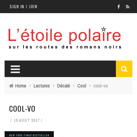
SIGN IN / JOIN
Home
›
Lectures
›
Décalé
›
Cool
›
cool-vo
COOL-VO
15 AOÛT 2017