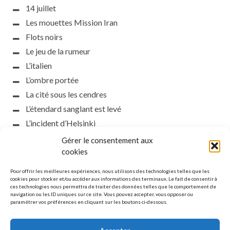
14 juillet
Les mouettes Mission Iran
Flots noirs
Le jeu de la rumeur
L’italien
L’ombre portée
La cité sous les cendres
L’étendard sanglant est levé
L’incident d’Helsinki
la petite fasciste
Gérer le consentement aux
Toutes les nuances de la nuit
cookies
Loch noir
Pour offrir les meilleures expériences, nous utilisons des technologies telles que les
Que s’obscurcissent le soleil et la lumière
cookies pour stocker et/ou accéder aux informations des terminaux. Le fait de consentir à
ces technologies nous permettra de traiter des données telles que le comportement de
Le silence
navigation ou les ID uniques sur ce site. Vous pouvez accepter, vous opposer ou
paramétrer vos préférences en cliquant sur les boutons ci-dessous.
La meute