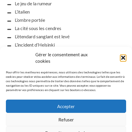
Le jeu de la rumeur
L’italien
L’ombre portée
La cité sous les cendres
L’étendard sanglant est levé
L’incident d’Helsinki
la petite fasciste
Gérer le consentement aux
Toutes les nuances de la nuit
cookies
Loch noir
Pour offrir les meilleures expériences, nous utilisons des technologies telles que les
Que s’obscurcissent le soleil et la lumière
cookies pour stocker et/ou accéder aux informations des terminaux. Le fait de consentir à
ces technologies nous permettra de traiter des données telles que le comportement de
Le silence
navigation ou les ID uniques sur ce site. Vous pouvez accepter, vous opposer ou
paramétrer vos préférences en cliquant sur les boutons ci-dessous.
La meute
Accepter
Refuser
MENTIONS LÉGALES