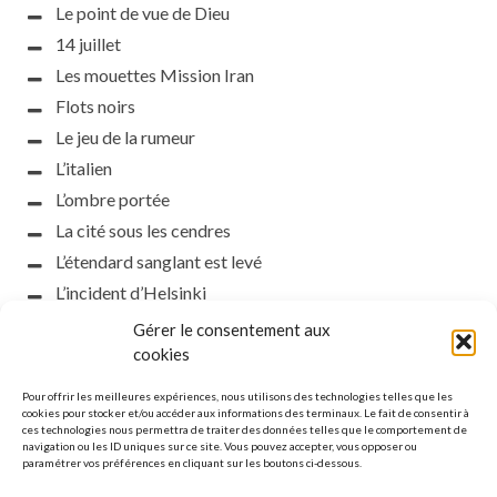
Le point de vue de Dieu
14 juillet
Les mouettes Mission Iran
Flots noirs
Le jeu de la rumeur
L’italien
L’ombre portée
La cité sous les cendres
L’étendard sanglant est levé
L’incident d’Helsinki
la petite fasciste
Gérer le consentement aux
Toutes les nuances de la nuit
cookies
Loch noir
Pour offrir les meilleures expériences, nous utilisons des technologies telles que les
Que s’obscurcissent le soleil et la lumière
cookies pour stocker et/ou accéder aux informations des terminaux. Le fait de consentir à
ces technologies nous permettra de traiter des données telles que le comportement de
Le silence
navigation ou les ID uniques sur ce site. Vous pouvez accepter, vous opposer ou
paramétrer vos préférences en cliquant sur les boutons ci-dessous.
La meute