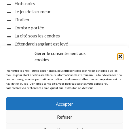
Flots noirs
Le jeu de la rumeur
L’italien
L’ombre portée
La cité sous les cendres
L’étendard sanglant est levé
L’incident d’Helsinki
Gérer le consentement aux
la petite fasciste
cookies
Toutes les nuances de la nuit
Pour offrir les meilleures expériences, nous utilisons des technologies telles que les
Loch noir
cookies pour stocker et/ou accéder aux informations des terminaux. Le fait de consentir à
ces technologies nous permettra de traiter des données telles que le comportement de
Que s’obscurcissent le soleil et la lumière
navigation ou les ID uniques sur ce site. Vous pouvez accepter, vous opposer ou
paramétrer vos préférences en cliquant sur les boutons ci-dessous.
Le silence
Accepter
Refuser
MENTIONS LÉGALES