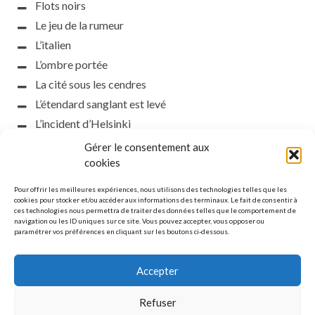
Flots noirs
Le jeu de la rumeur
L’italien
L’ombre portée
La cité sous les cendres
L’étendard sanglant est levé
L’incident d’Helsinki
la petite fasciste
Gérer le consentement aux
Toutes les nuances de la nuit
cookies
Loch noir
Pour offrir les meilleures expériences, nous utilisons des technologies telles que les
Que s’obscurcissent le soleil et la lumière
cookies pour stocker et/ou accéder aux informations des terminaux. Le fait de consentir à
ces technologies nous permettra de traiter des données telles que le comportement de
Le silence
navigation ou les ID uniques sur ce site. Vous pouvez accepter, vous opposer ou
paramétrer vos préférences en cliquant sur les boutons ci-dessous.
La meute
Accepter
Refuser