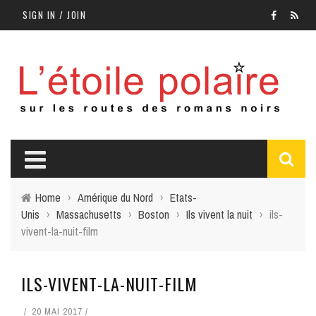
SIGN IN / JOIN
Home
›
Amérique du Nord
›
Etats-
Unis
›
Massachusetts
›
Boston
›
Ils vivent la nuit
›
ils-
vivent-la-nuit-film
ILS-VIVENT-LA-NUIT-FILM
20 MAI 2017