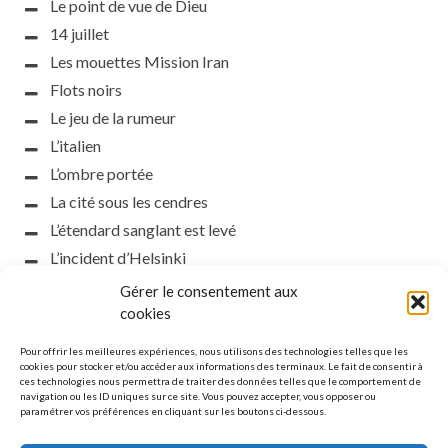
Le point de vue de Dieu
14 juillet
Les mouettes Mission Iran
Flots noirs
Le jeu de la rumeur
L’italien
L’ombre portée
La cité sous les cendres
L’étendard sanglant est levé
L’incident d’Helsinki
la petite fasciste
Gérer le consentement aux
Toutes les nuances de la nuit
cookies
Loch noir
Pour offrir les meilleures expériences, nous utilisons des technologies telles que les
Que s’obscurcissent le soleil et la lumière
cookies pour stocker et/ou accéder aux informations des terminaux. Le fait de consentir à
ces technologies nous permettra de traiter des données telles que le comportement de
Le silence
navigation ou les ID uniques sur ce site. Vous pouvez accepter, vous opposer ou
paramétrer vos préférences en cliquant sur les boutons ci-dessous.
La meute