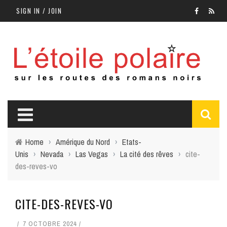
SIGN IN / JOIN
Home
›
Amérique du Nord
›
Etats-
Unis
›
Nevada
›
Las Vegas
›
La cité des rêves
›
cite-
des-reves-vo
CITE-DES-REVES-VO
7 OCTOBRE 2024