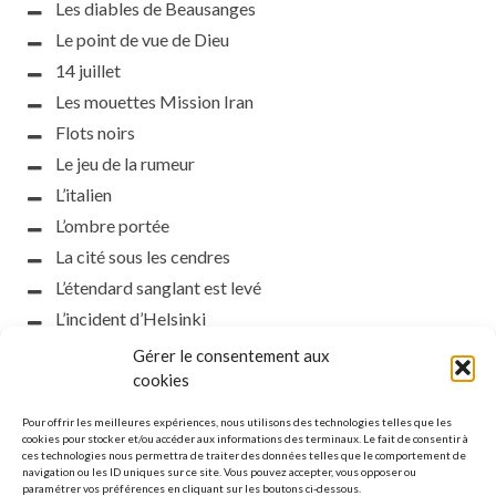
Les diables de Beausanges
Le point de vue de Dieu
14 juillet
Les mouettes Mission Iran
Flots noirs
Le jeu de la rumeur
L’italien
L’ombre portée
La cité sous les cendres
L’étendard sanglant est levé
L’incident d’Helsinki
la petite fasciste
Gérer le consentement aux
Toutes les nuances de la nuit
cookies
Loch noir
Pour offrir les meilleures expériences, nous utilisons des technologies telles que les
Que s’obscurcissent le soleil et la lumière
cookies pour stocker et/ou accéder aux informations des terminaux. Le fait de consentir à
ces technologies nous permettra de traiter des données telles que le comportement de
Le silence
navigation ou les ID uniques sur ce site. Vous pouvez accepter, vous opposer ou
paramétrer vos préférences en cliquant sur les boutons ci-dessous.