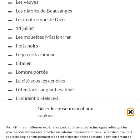
Les veuves
Les diables de Beausanges
Le point de vue de Dieu
14 juillet
Les mouettes Mission Iran
Flots noirs
Le jeu de la rumeur
L’italien
L’ombre portée
La cité sous les cendres
L’étendard sanglant est levé
L’incident d’Helsinki
la petite fasciste
Gérer le consentement aux
Toutes les nuances de la nuit
cookies
Loch noir
Pour offrir les meilleures expériences, nous utilisons des technologies telles que les
Que s’obscurcissent le soleil et la lumière
cookies pour stocker et/ou accéder aux informations des terminaux. Le fait de consentir à
ces technologies nous permettra de traiter des données telles que le comportement de