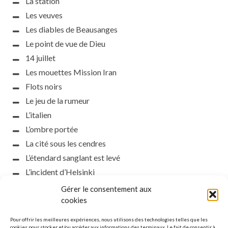
La station
Les veuves
Les diables de Beausanges
Le point de vue de Dieu
14 juillet
Les mouettes Mission Iran
Flots noirs
Le jeu de la rumeur
L’italien
L’ombre portée
La cité sous les cendres
L’étendard sanglant est levé
L’incident d’Helsinki
la petite fasciste
Gérer le consentement aux
Toutes les nuances de la nuit
cookies
Loch noir
Pour offrir les meilleures expériences, nous utilisons des technologies telles que les
cookies pour stocker et/ou accéder aux informations des terminaux. Le fait de consentir à