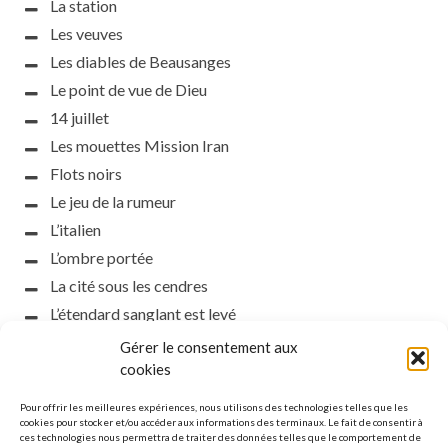
La station
Les veuves
Les diables de Beausanges
Le point de vue de Dieu
14 juillet
Les mouettes Mission Iran
Flots noirs
Le jeu de la rumeur
L’italien
L’ombre portée
La cité sous les cendres
L’étendard sanglant est levé
L’incident d’Helsinki
Gérer le consentement aux
la petite fasciste
cookies
Toutes les nuances de la nuit
Pour offrir les meilleures expériences, nous utilisons des technologies telles que les
Loch noir
cookies pour stocker et/ou accéder aux informations des terminaux. Le fait de consentir à
ces technologies nous permettra de traiter des données telles que le comportement de