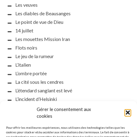
Les veuves
Les diables de Beausanges
Le point de vue de Dieu
14 juillet
Les mouettes Mission Iran
Flots noirs
Le jeu de la rumeur
L’italien
L’ombre portée
La cité sous les cendres
L’étendard sanglant est levé
L’incident d’Helsinki
la petite fasciste
Gérer le consentement aux
Toutes les nuances de la nuit
cookies
Loch noir
Pour offrir les meilleures expériences, nous utilisons des technologies telles que les
Que s’obscurcissent le soleil et la lumière
cookies pour stocker et/ou accéder aux informations des terminaux. Le fait de consentir à
ces technologies nous permettra de traiter des données telles que le comportement de