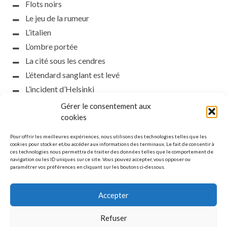
Flots noirs
Le jeu de la rumeur
L’italien
L’ombre portée
La cité sous les cendres
L’étendard sanglant est levé
L’incident d’Helsinki
la petite fasciste
Gérer le consentement aux
Toutes les nuances de la nuit
cookies
Loch noir
Pour offrir les meilleures expériences, nous utilisons des technologies telles que les
Que s’obscurcissent le soleil et la lumière
cookies pour stocker et/ou accéder aux informations des terminaux. Le fait de consentir à
ces technologies nous permettra de traiter des données telles que le comportement de
Le silence
navigation ou les ID uniques sur ce site. Vous pouvez accepter, vous opposer ou
paramétrer vos préférences en cliquant sur les boutons ci-dessous.
La meute
Accepter
Refuser