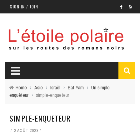
SIGN IN / JOIN
Home
›
Asie
›
Israël
›
Bat Yam
›
Un simple
enquêteur
›
simple-enqueteur
SIMPLE-ENQUETEUR
2 AOÛT 2023