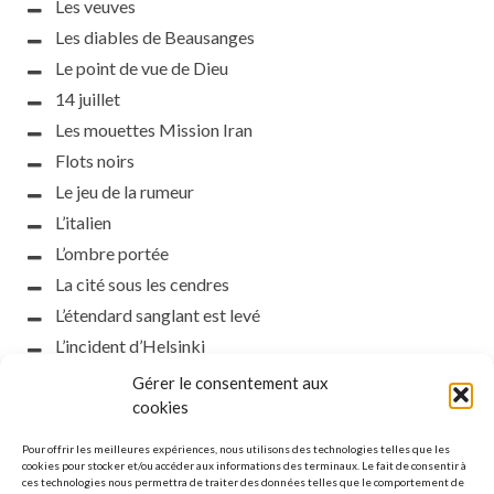
Les veuves
Les diables de Beausanges
Le point de vue de Dieu
14 juillet
Les mouettes Mission Iran
Flots noirs
Le jeu de la rumeur
L’italien
L’ombre portée
La cité sous les cendres
L’étendard sanglant est levé
L’incident d’Helsinki
la petite fasciste
Gérer le consentement aux
Toutes les nuances de la nuit
cookies
Loch noir
Pour offrir les meilleures expériences, nous utilisons des technologies telles que les
Que s’obscurcissent le soleil et la lumière
cookies pour stocker et/ou accéder aux informations des terminaux. Le fait de consentir à
ces technologies nous permettra de traiter des données telles que le comportement de