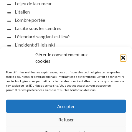
Le jeu de la rumeur
L’italien
L’ombre portée
La cité sous les cendres
L’étendard sanglant est levé
L’incident d’Helsinki
la petite fasciste
Gérer le consentement aux
Toutes les nuances de la nuit
cookies
Loch noir
Pour offrir les meilleures expériences, nous utilisons des technologies telles que les
Que s’obscurcissent le soleil et la lumière
cookies pour stocker et/ou accéder aux informations des terminaux. Le fait de consentir à
ces technologies nous permettra de traiter des données telles que le comportement de
Le silence
navigation ou les ID uniques sur ce site. Vous pouvez accepter, vous opposer ou
paramétrer vos préférences en cliquant sur les boutons ci-dessous.
La meute
Accepter
Refuser
MENTIONS LÉGALES