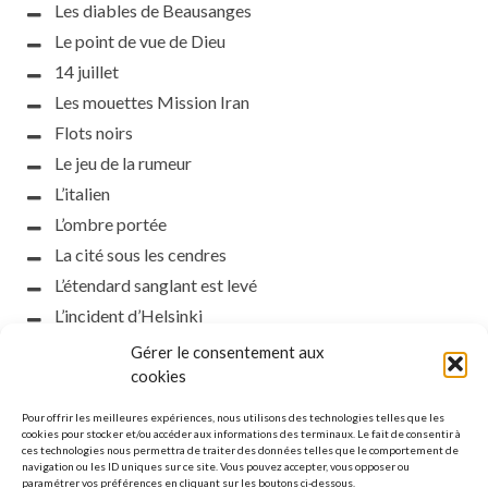
Les diables de Beausanges
Le point de vue de Dieu
14 juillet
Les mouettes Mission Iran
Flots noirs
Le jeu de la rumeur
L’italien
L’ombre portée
La cité sous les cendres
L’étendard sanglant est levé
L’incident d’Helsinki
la petite fasciste
Gérer le consentement aux
Toutes les nuances de la nuit
cookies
Loch noir
Pour offrir les meilleures expériences, nous utilisons des technologies telles que les
Que s’obscurcissent le soleil et la lumière
cookies pour stocker et/ou accéder aux informations des terminaux. Le fait de consentir à
ces technologies nous permettra de traiter des données telles que le comportement de
Le silence
navigation ou les ID uniques sur ce site. Vous pouvez accepter, vous opposer ou
paramétrer vos préférences en cliquant sur les boutons ci-dessous.