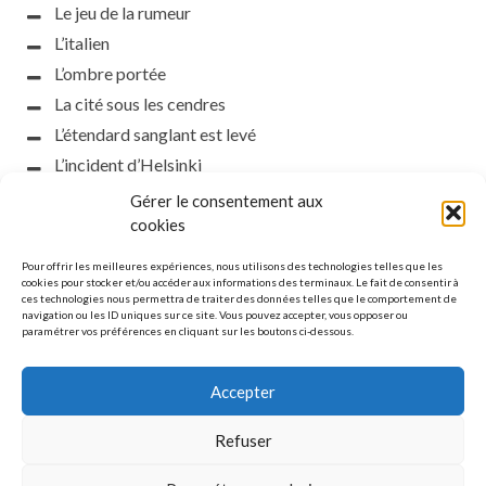
Le jeu de la rumeur
L’italien
L’ombre portée
La cité sous les cendres
L’étendard sanglant est levé
L’incident d’Helsinki
la petite fasciste
Gérer le consentement aux
Toutes les nuances de la nuit
cookies
Loch noir
Pour offrir les meilleures expériences, nous utilisons des technologies telles que les
Que s’obscurcissent le soleil et la lumière
cookies pour stocker et/ou accéder aux informations des terminaux. Le fait de consentir à
ces technologies nous permettra de traiter des données telles que le comportement de
Le silence
navigation ou les ID uniques sur ce site. Vous pouvez accepter, vous opposer ou
paramétrer vos préférences en cliquant sur les boutons ci-dessous.
La meute
Accepter
Refuser
MENTIONS LÉGALES