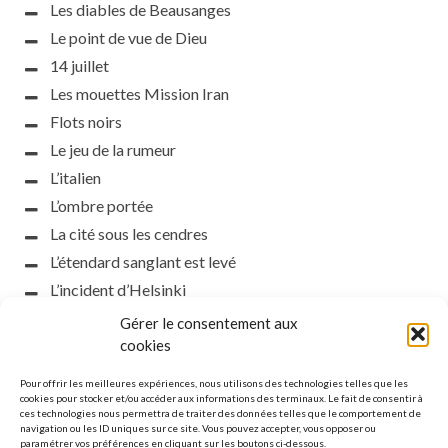
Les diables de Beausanges
Le point de vue de Dieu
14 juillet
Les mouettes Mission Iran
Flots noirs
Le jeu de la rumeur
L’italien
L’ombre portée
La cité sous les cendres
L’étendard sanglant est levé
L’incident d’Helsinki
la petite fasciste
Gérer le consentement aux
Toutes les nuances de la nuit
cookies
Loch noir
Pour offrir les meilleures expériences, nous utilisons des technologies telles que les
Que s’obscurcissent le soleil et la lumière
cookies pour stocker et/ou accéder aux informations des terminaux. Le fait de consentir à
ces technologies nous permettra de traiter des données telles que le comportement de
Le silence
navigation ou les ID uniques sur ce site. Vous pouvez accepter, vous opposer ou
paramétrer vos préférences en cliquant sur les boutons ci-dessous.