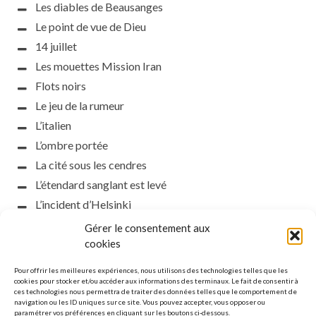
Les diables de Beausanges
Le point de vue de Dieu
14 juillet
Les mouettes Mission Iran
Flots noirs
Le jeu de la rumeur
L’italien
L’ombre portée
La cité sous les cendres
L’étendard sanglant est levé
L’incident d’Helsinki
la petite fasciste
Gérer le consentement aux
Toutes les nuances de la nuit
cookies
Loch noir
Pour offrir les meilleures expériences, nous utilisons des technologies telles que les
Que s’obscurcissent le soleil et la lumière
cookies pour stocker et/ou accéder aux informations des terminaux. Le fait de consentir à
ces technologies nous permettra de traiter des données telles que le comportement de
Le silence
navigation ou les ID uniques sur ce site. Vous pouvez accepter, vous opposer ou
paramétrer vos préférences en cliquant sur les boutons ci-dessous.