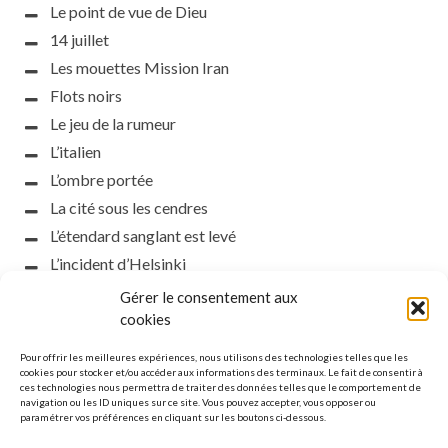
Le point de vue de Dieu
14 juillet
Les mouettes Mission Iran
Flots noirs
Le jeu de la rumeur
L’italien
L’ombre portée
La cité sous les cendres
L’étendard sanglant est levé
L’incident d’Helsinki
la petite fasciste
Gérer le consentement aux
Toutes les nuances de la nuit
cookies
Loch noir
Pour offrir les meilleures expériences, nous utilisons des technologies telles que les
Que s’obscurcissent le soleil et la lumière
cookies pour stocker et/ou accéder aux informations des terminaux. Le fait de consentir à
ces technologies nous permettra de traiter des données telles que le comportement de
Le silence
navigation ou les ID uniques sur ce site. Vous pouvez accepter, vous opposer ou
paramétrer vos préférences en cliquant sur les boutons ci-dessous.
La meute