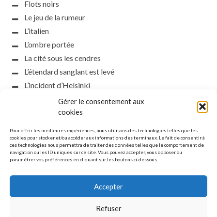
Flots noirs
Le jeu de la rumeur
L’italien
L’ombre portée
La cité sous les cendres
L’étendard sanglant est levé
L’incident d’Helsinki
la petite fasciste
Gérer le consentement aux
Toutes les nuances de la nuit
cookies
Loch noir
Pour offrir les meilleures expériences, nous utilisons des technologies telles que les
Que s’obscurcissent le soleil et la lumière
cookies pour stocker et/ou accéder aux informations des terminaux. Le fait de consentir à
ces technologies nous permettra de traiter des données telles que le comportement de
Le silence
navigation ou les ID uniques sur ce site. Vous pouvez accepter, vous opposer ou
paramétrer vos préférences en cliquant sur les boutons ci-dessous.
La meute
Accepter
Refuser