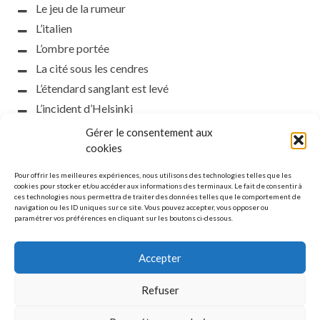
Le jeu de la rumeur
L’italien
L’ombre portée
La cité sous les cendres
L’étendard sanglant est levé
L’incident d’Helsinki
la petite fasciste
Gérer le consentement aux
Toutes les nuances de la nuit
cookies
Loch noir
Pour offrir les meilleures expériences, nous utilisons des technologies telles que les
Que s’obscurcissent le soleil et la lumière
cookies pour stocker et/ou accéder aux informations des terminaux. Le fait de consentir à
ces technologies nous permettra de traiter des données telles que le comportement de
Le silence
navigation ou les ID uniques sur ce site. Vous pouvez accepter, vous opposer ou
paramétrer vos préférences en cliquant sur les boutons ci-dessous.
La meute
Accepter
Refuser
MENTIONS LÉGALES