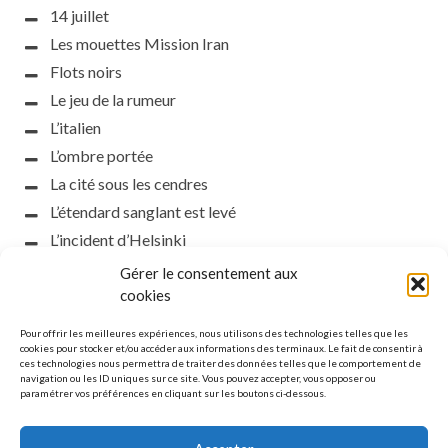
14 juillet
Les mouettes Mission Iran
Flots noirs
Le jeu de la rumeur
L’italien
L’ombre portée
La cité sous les cendres
L’étendard sanglant est levé
L’incident d’Helsinki
la petite fasciste
Gérer le consentement aux
Toutes les nuances de la nuit
cookies
Loch noir
Pour offrir les meilleures expériences, nous utilisons des technologies telles que les
Que s’obscurcissent le soleil et la lumière
cookies pour stocker et/ou accéder aux informations des terminaux. Le fait de consentir à
ces technologies nous permettra de traiter des données telles que le comportement de
Le silence
navigation ou les ID uniques sur ce site. Vous pouvez accepter, vous opposer ou
paramétrer vos préférences en cliquant sur les boutons ci-dessous.
La meute