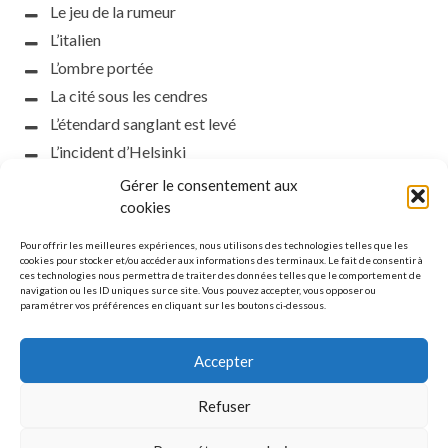
Le jeu de la rumeur
L’italien
L’ombre portée
La cité sous les cendres
L’étendard sanglant est levé
L’incident d’Helsinki
la petite fasciste
Gérer le consentement aux
Toutes les nuances de la nuit
cookies
Loch noir
Pour offrir les meilleures expériences, nous utilisons des technologies telles que les
Que s’obscurcissent le soleil et la lumière
cookies pour stocker et/ou accéder aux informations des terminaux. Le fait de consentir à
ces technologies nous permettra de traiter des données telles que le comportement de
Le silence
navigation ou les ID uniques sur ce site. Vous pouvez accepter, vous opposer ou
paramétrer vos préférences en cliquant sur les boutons ci-dessous.
La meute
Accepter
Refuser
MENTIONS LÉGALES