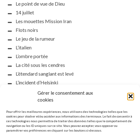
Le point de vue de Dieu
14 juillet
Les mouettes Mission Iran
Flots noirs
Le jeu de la rumeur
L’italien
L’ombre portée
La cité sous les cendres
L’étendard sanglant est levé
L’incident d’Helsinki
la petite fasciste
Gérer le consentement aux
Toutes les nuances de la nuit
cookies
Loch noir
Pour offrir les meilleures expériences, nous utilisons des technologies telles que les
Que s’obscurcissent le soleil et la lumière
cookies pour stocker et/ou accéder aux informations des terminaux. Le fait de consentir à
ces technologies nous permettra de traiter des données telles que le comportement de
Le silence
navigation ou les ID uniques sur ce site. Vous pouvez accepter, vous opposer ou
paramétrer vos préférences en cliquant sur les boutons ci-dessous.
La meute