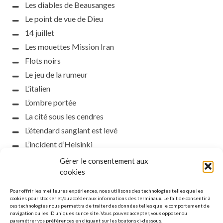
Les diables de Beausanges
Le point de vue de Dieu
14 juillet
Les mouettes Mission Iran
Flots noirs
Le jeu de la rumeur
L’italien
L’ombre portée
La cité sous les cendres
L’étendard sanglant est levé
L’incident d’Helsinki
la petite fasciste
Gérer le consentement aux
Toutes les nuances de la nuit
cookies
Loch noir
Pour offrir les meilleures expériences, nous utilisons des technologies telles que les
Que s’obscurcissent le soleil et la lumière
cookies pour stocker et/ou accéder aux informations des terminaux. Le fait de consentir à
ces technologies nous permettra de traiter des données telles que le comportement de
Le silence
navigation ou les ID uniques sur ce site. Vous pouvez accepter, vous opposer ou
paramétrer vos préférences en cliquant sur les boutons ci-dessous.