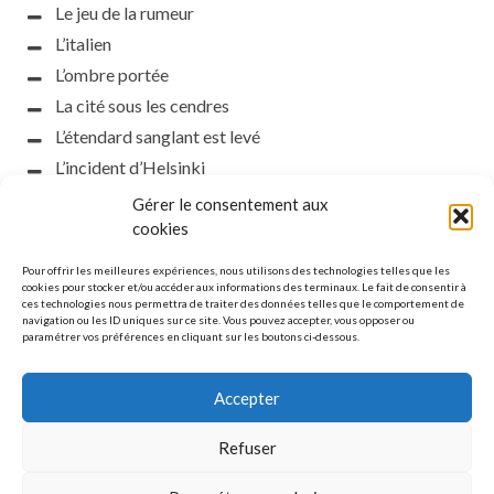
Le jeu de la rumeur
L’italien
L’ombre portée
La cité sous les cendres
L’étendard sanglant est levé
L’incident d’Helsinki
la petite fasciste
Gérer le consentement aux
Toutes les nuances de la nuit
cookies
Loch noir
Pour offrir les meilleures expériences, nous utilisons des technologies telles que les
Que s’obscurcissent le soleil et la lumière
cookies pour stocker et/ou accéder aux informations des terminaux. Le fait de consentir à
ces technologies nous permettra de traiter des données telles que le comportement de
Le silence
navigation ou les ID uniques sur ce site. Vous pouvez accepter, vous opposer ou
paramétrer vos préférences en cliquant sur les boutons ci-dessous.
La meute
Accepter
Refuser
MENTIONS LÉGALES