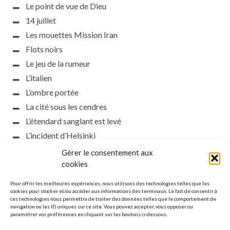
Le point de vue de Dieu
14 juillet
Les mouettes Mission Iran
Flots noirs
Le jeu de la rumeur
L’italien
L’ombre portée
La cité sous les cendres
L’étendard sanglant est levé
L’incident d’Helsinki
la petite fasciste
Gérer le consentement aux
Toutes les nuances de la nuit
cookies
Loch noir
Pour offrir les meilleures expériences, nous utilisons des technologies telles que les
Que s’obscurcissent le soleil et la lumière
cookies pour stocker et/ou accéder aux informations des terminaux. Le fait de consentir à
ces technologies nous permettra de traiter des données telles que le comportement de
Le silence
navigation ou les ID uniques sur ce site. Vous pouvez accepter, vous opposer ou
paramétrer vos préférences en cliquant sur les boutons ci-dessous.
La meute