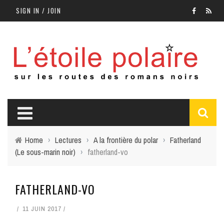
SIGN IN / JOIN
Home
›
Lectures
›
A la frontière du polar
›
Fatherland
(Le sous-marin noir)
›
fatherland-vo
FATHERLAND-VO
11 JUIN 2017