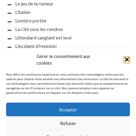
Le jeu de la rumeur
L’italien
L’ombre portée
La cité sous les cendres
L’étendard sanglant est levé
L’incident d’Helsinki
la petite fasciste
Gérer le consentement aux
Toutes les nuances de la nuit
cookies
Loch noir
Pour offrir les meilleures expériences, nous utilisons des technologies telles que les
Que s’obscurcissent le soleil et la lumière
cookies pour stocker et/ou accéder aux informations des terminaux. Le fait de consentir à
ces technologies nous permettra de traiter des données telles que le comportement de
Le silence
navigation ou les ID uniques sur ce site. Vous pouvez accepter, vous opposer ou
paramétrer vos préférences en cliquant sur les boutons ci-dessous.
La meute
Accepter
Refuser
MENTIONS LÉGALES