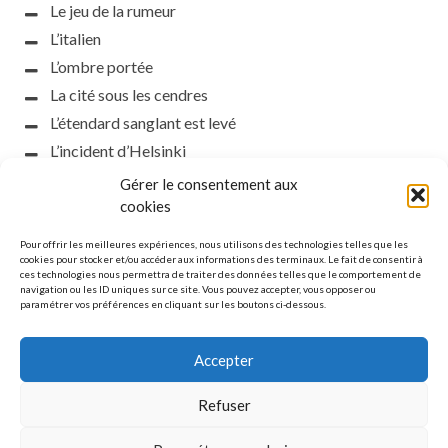
Le jeu de la rumeur
L’italien
L’ombre portée
La cité sous les cendres
L’étendard sanglant est levé
L’incident d’Helsinki
la petite fasciste
Gérer le consentement aux
Toutes les nuances de la nuit
cookies
Loch noir
Pour offrir les meilleures expériences, nous utilisons des technologies telles que les
Que s’obscurcissent le soleil et la lumière
cookies pour stocker et/ou accéder aux informations des terminaux. Le fait de consentir à
ces technologies nous permettra de traiter des données telles que le comportement de
Le silence
navigation ou les ID uniques sur ce site. Vous pouvez accepter, vous opposer ou
paramétrer vos préférences en cliquant sur les boutons ci-dessous.
La meute
Accepter
Refuser
MENTIONS LÉGALES