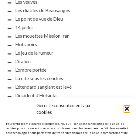
Les veuves
Les diables de Beausanges
Le point de vue de Dieu
14 juillet
Les mouettes Mission Iran
Flots noirs
Le jeu de la rumeur
L’italien
L’ombre portée
La cité sous les cendres
L’étendard sanglant est levé
L’incident d’Helsinki
la petite fasciste
Gérer le consentement aux
Toutes les nuances de la nuit
cookies
Loch noir
Pour offrir les meilleures expériences, nous utilisons des technologies telles que les
Que s’obscurcissent le soleil et la lumière
cookies pour stocker et/ou accéder aux informations des terminaux. Le fait de consentir à
ces technologies nous permettra de traiter des données telles que le comportement de