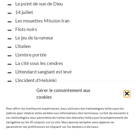
Le point de vue de Dieu
14 juillet
Les mouettes Mission Iran
Flots noirs
Le jeu de la rumeur
L’italien
L’ombre portée
La cité sous les cendres
L’étendard sanglant est levé
L’incident d’Helsinki
la petite fasciste
Gérer le consentement aux
Toutes les nuances de la nuit
cookies
Loch noir
Pour offrir les meilleures expériences, nous utilisons des technologies telles que les
Que s’obscurcissent le soleil et la lumière
cookies pour stocker et/ou accéder aux informations des terminaux. Le fait de consentir à
ces technologies nous permettra de traiter des données telles que le comportement de
Le silence
navigation ou les ID uniques sur ce site. Vous pouvez accepter, vous opposer ou
paramétrer vos préférences en cliquant sur les boutons ci-dessous.
La meute