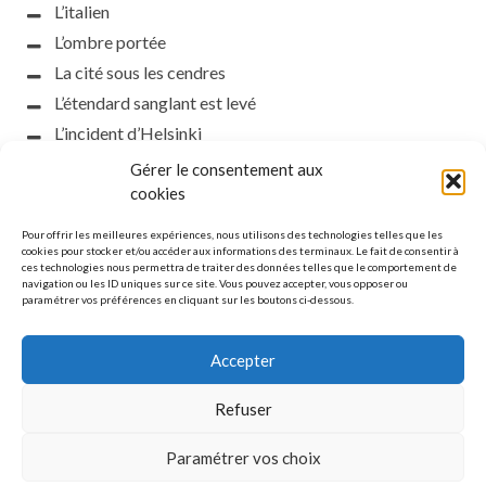
L’italien
L’ombre portée
La cité sous les cendres
L’étendard sanglant est levé
L’incident d’Helsinki
la petite fasciste
Gérer le consentement aux
cookies
Toutes les nuances de la nuit
Loch noir
Pour offrir les meilleures expériences, nous utilisons des technologies telles que les
cookies pour stocker et/ou accéder aux informations des terminaux. Le fait de consentir à
Que s’obscurcissent le soleil et la lumière
ces technologies nous permettra de traiter des données telles que le comportement de
Le silence
navigation ou les ID uniques sur ce site. Vous pouvez accepter, vous opposer ou
paramétrer vos préférences en cliquant sur les boutons ci-dessous.
La meute
Accepter
Refuser
MENTIONS LÉGALES
Paramétrer vos choix
© Copyright L'étoile polaire. All rights reserved.