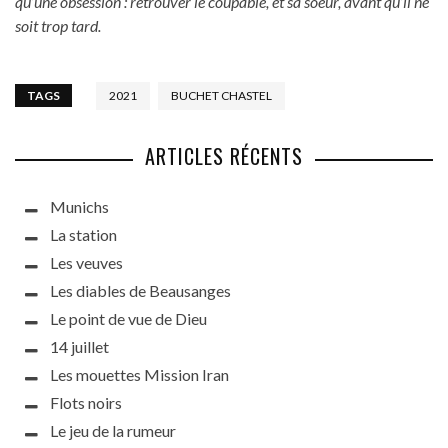
qu’une obsession : retrouver le coupable, et sa soeur, avant qu’il ne
soit trop tard.
TAGS
2021
BUCHET CHASTEL
ARTICLES RÉCENTS
Munichs
La station
Les veuves
Les diables de Beausanges
Le point de vue de Dieu
14 juillet
Les mouettes Mission Iran
Flots noirs
Le jeu de la rumeur