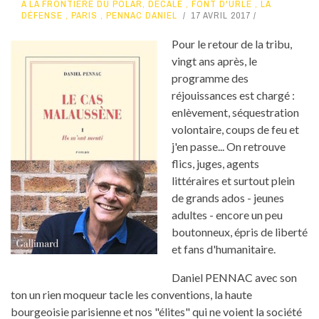
A LA FRONTIÈRE DU POLAR
,
DÉCALÉ
,
FONT D'URLE
,
LA
DÉFENSE
,
PARIS
,
PENNAC DANIEL
17 AVRIL 2017
Pour le retour de la tribu,
vingt ans après, le
programme des
réjouissances est chargé :
enlèvement, séquestration
volontaire, coups de feu et
j'en passe... On retrouve
flics, juges, agents
littéraires et surtout plein
de grands ados - jeunes
adultes - encore un peu
boutonneux, épris de liberté
et fans d'humanitaire.
Daniel PENNAC avec son
ton un rien moqueur tacle les conventions, la haute
bourgeoisie parisienne et nos "élites" qui ne voient la société