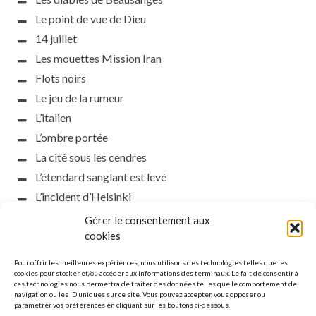
Le point de vue de Dieu
14 juillet
Les mouettes Mission Iran
Flots noirs
Le jeu de la rumeur
L’italien
L’ombre portée
La cité sous les cendres
L’étendard sanglant est levé
L’incident d’Helsinki
la petite fasciste
Gérer le consentement aux
cookies
Toutes les nuances de la nuit
Loch noir
Pour offrir les meilleures expériences, nous utilisons des technologies telles que les
cookies pour stocker et/ou accéder aux informations des terminaux. Le fait de consentir à
Que s’obscurcissent le soleil et la lumière
ces technologies nous permettra de traiter des données telles que le comportement de
Le silence
navigation ou les ID uniques sur ce site. Vous pouvez accepter, vous opposer ou
paramétrer vos préférences en cliquant sur les boutons ci-dessous.
La meute