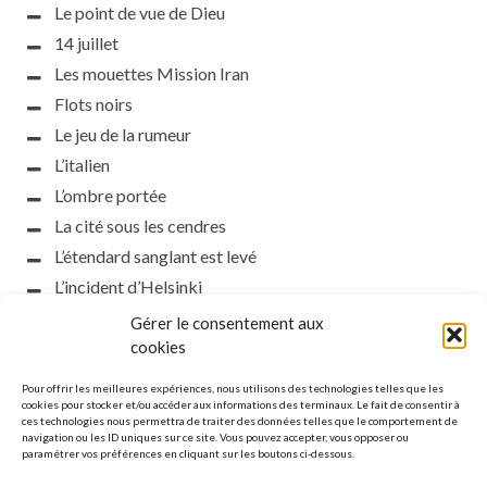
Le point de vue de Dieu
14 juillet
Les mouettes Mission Iran
Flots noirs
Le jeu de la rumeur
L’italien
L’ombre portée
La cité sous les cendres
L’étendard sanglant est levé
L’incident d’Helsinki
la petite fasciste
Gérer le consentement aux
Toutes les nuances de la nuit
cookies
Loch noir
Pour offrir les meilleures expériences, nous utilisons des technologies telles que les
Que s’obscurcissent le soleil et la lumière
cookies pour stocker et/ou accéder aux informations des terminaux. Le fait de consentir à
ces technologies nous permettra de traiter des données telles que le comportement de
Le silence
navigation ou les ID uniques sur ce site. Vous pouvez accepter, vous opposer ou
paramétrer vos préférences en cliquant sur les boutons ci-dessous.
La meute