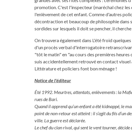
grandes avec ses rites complexes : cérémonies d'
promotion. C'est l'inspecteur (maréchal chez les 
l'enlèvement de cet enfant. Comme d'autres policie
décontraction et beaucoup de philosophie dans son r
sordides sur lesquels il doit se pencher, il cherch
On trouvera également dans L'été froid quelques c
d'un procès verbal d'interrogatoire retranscrivan
"tôt le matin" en "au cours des premières heures d
suis accidentellement retrouvé en contact visuel 
Littérature et policiers font bon ménage !
Notice de l'éditeur
Été 1992. Meurtres, attentats, enlèvements : la Mafia
rues de Bari.
Quand il apprend qu’un enfant a été kidnappé, le mar
point de non-retour est atteint : il s’agit du fils d’un d
ville. La guerre est déclarée.
Le chef du clan rival, qui sent le vent tourner, décide