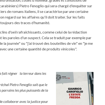
intronisation, codes d'honneur, grades et conditions de
carabiniers) Pietro Fenoglio qui sera chargé d'enquêter sur
rs de romans italiens, il se caractérise par une certaine
egard sur les affaires qu'il doit traiter. Sur les faits
e toujours des traces d'humanité.
lins d'oeil rafraîchissants, comme celui de la rédaction
t les paroles d'un suspect. Cela se traduit par exemple par
e la journée" ou "j'ai trouvé des bouteilles de vin" en "je me
avec une certaine quantité de produits vinicoles".
 fait régner la terreur dans les
échal Pietro Fenoglio sait que le
es parrains les plus puissants de la
 de collaborer avec la justice pour