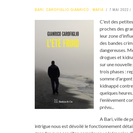
BARI
,
CAROFIGLIO GIANRICO
,
MAFIA
7 MAI 2022
C'est des petites
proches des gran
leur zone d'influ
des bandes crimi
dangereuses. Meu
drogues et kidnap
sur une nouvelle 
trois phases : r
somme d'argent e
kidnappé contre 
quelques heures.
l'enlèvement con
prévu...
A Bari, ville de p
intrigue nous est dévoilé le fonctionnement détaill