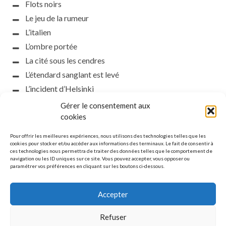
Flots noirs
Le jeu de la rumeur
L’italien
L’ombre portée
La cité sous les cendres
L’étendard sanglant est levé
L’incident d’Helsinki
la petite fasciste
Gérer le consentement aux
Toutes les nuances de la nuit
cookies
Loch noir
Pour offrir les meilleures expériences, nous utilisons des technologies telles que les
Que s’obscurcissent le soleil et la lumière
cookies pour stocker et/ou accéder aux informations des terminaux. Le fait de consentir à
ces technologies nous permettra de traiter des données telles que le comportement de
Le silence
navigation ou les ID uniques sur ce site. Vous pouvez accepter, vous opposer ou
paramétrer vos préférences en cliquant sur les boutons ci-dessous.
La meute
Accepter
Refuser