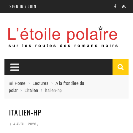
SIGN IN / JOIN
Home
›
Lectures
›
A la frontière du
polar
›
L’italien
›
italien-hp
ITALIEN-HP
4 AVRIL 2026