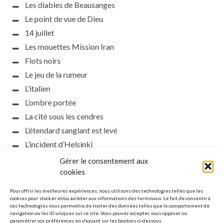
Les diables de Beausanges
Le point de vue de Dieu
14 juillet
Les mouettes Mission Iran
Flots noirs
Le jeu de la rumeur
L’italien
L’ombre portée
La cité sous les cendres
L’étendard sanglant est levé
L’incident d’Helsinki
la petite fasciste
Gérer le consentement aux
Toutes les nuances de la nuit
cookies
Loch noir
Pour offrir les meilleures expériences, nous utilisons des technologies telles que les
Que s’obscurcissent le soleil et la lumière
cookies pour stocker et/ou accéder aux informations des terminaux. Le fait de consentir à
ces technologies nous permettra de traiter des données telles que le comportement de
Le silence
navigation ou les ID uniques sur ce site. Vous pouvez accepter, vous opposer ou
paramétrer vos préférences en cliquant sur les boutons ci-dessous.