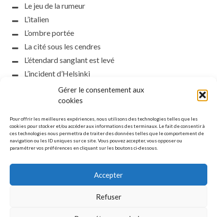
Le jeu de la rumeur
L’italien
L’ombre portée
La cité sous les cendres
L’étendard sanglant est levé
L’incident d’Helsinki
la petite fasciste
Gérer le consentement aux
Toutes les nuances de la nuit
cookies
Loch noir
Pour offrir les meilleures expériences, nous utilisons des technologies telles que les
Que s’obscurcissent le soleil et la lumière
cookies pour stocker et/ou accéder aux informations des terminaux. Le fait de consentir à
ces technologies nous permettra de traiter des données telles que le comportement de
Le silence
navigation ou les ID uniques sur ce site. Vous pouvez accepter, vous opposer ou
paramétrer vos préférences en cliquant sur les boutons ci-dessous.
La meute
Accepter
Refuser
MENTIONS LÉGALES